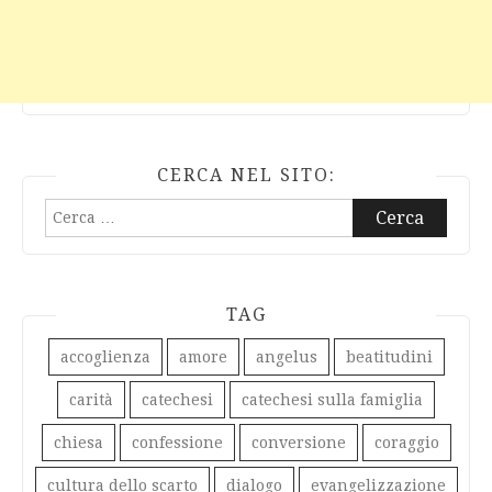
CERCA NEL SITO:
Ricerca
per:
TAG
accoglienza
amore
angelus
beatitudini
carità
catechesi
catechesi sulla famiglia
chiesa
confessione
conversione
coraggio
cultura dello scarto
dialogo
evangelizzazione