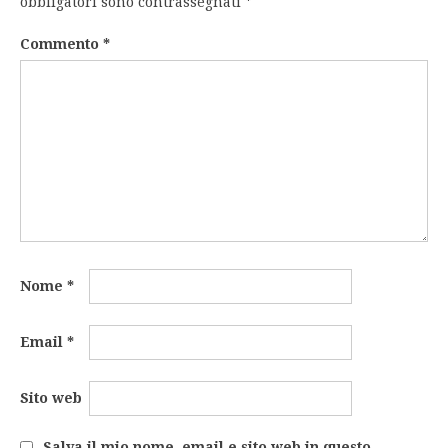
obbligatori sono contrassegnati
*
Commento
*
Nome
*
Email
*
Sito web
Salva il mio nome, email e sito web in questo