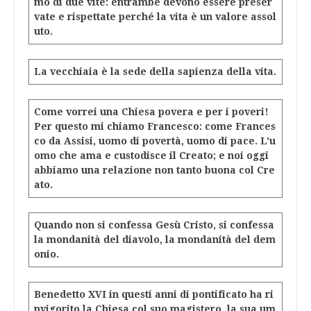
mo di due vite: entrambe devono essere preser
vate e rispettate perché la vita è un valore assol
uto.
La vecchiaia è la sede della sapienza della vita.
Come vorrei una Chiesa povera e per i poveri!
Per questo mi chiamo Francesco: come Frances
co da Assisi, uomo di povertà, uomo di pace. L’u
omo che ama e custodisce il Creato; e noi oggi
abbiamo una relazione non tanto buona col Cre
ato.
Quando non si confessa Gesù Cristo, si confessa
la mondanità del diavolo, la mondanità del dem
onio.
Benedetto XVI in questi anni di pontificato ha ri
nvigorito la Chiesa col suo magistero, la sua um