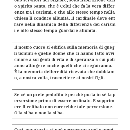
ono servitori del Signore, sotto lispirazione dell
o Spirito Santo, che è Colui che fa la vera differ
enza tra i carismi, e che allo stesso tempo nella
Chiesa li conduce allunità. Il cardinale deve ent
rare nella dinamica della differenza dei carism
i e allo stesso tempo guardare allunità.
Il nostro cuore si edifica sulla memoria di queg
li uomini e quelle donne che ci hanno fatto avvi
cinare a sorgenti di vita e di speranza a cui potr
anno attingere anche quelli che ci seguiranno.
È la memoria delleredità ricevuta che dobbiam
o, a nostra volta, trasmettere ai nostri figli.
Se cè un prete pedofilo è perchè porta in sè la p
erversione prima di essere ordinato. E sopprim
ere il celibato non curerebbe tale perversione.
O la si ha o non la si ha.
Così, per grazia, si può perseverare nel cammi