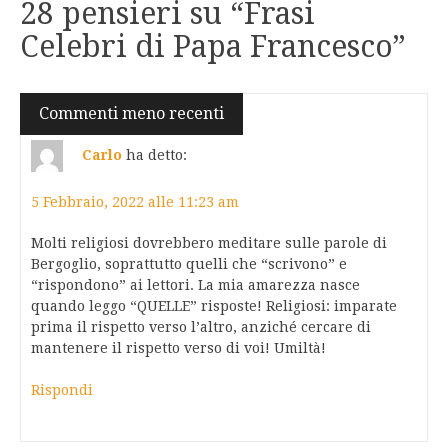
28 pensieri su “
Frasi
Celebri di Papa Francesco
”
Navigazione
Commenti meno recenti
commenti
Carlo
ha detto:
5 Febbraio, 2022 alle 11:23 am
Molti religiosi dovrebbero meditare sulle parole di
Bergoglio, soprattutto quelli che “scrivono” e
“rispondono” ai lettori. La mia amarezza nasce
quando leggo “QUELLE” risposte! Religiosi: imparate
prima il rispetto verso l’altro, anziché cercare di
mantenere il rispetto verso di voi! Umiltà!
Rispondi