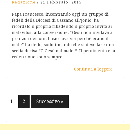
Redazione
/
21 Febbraio, 2015
Papa Francesco, incontrando oggi un gruppo di
fedeli della Diocesi di Cassano all’Jonio, ha
ricordato il proprio ribadendo il proprio invito ai
malavitosi alla conversione: “Gesù non invitava a
pranzo i demoni, li cacciava via perché erano il
male” ha detto, sottolineando che si deve fare una
scelta decisa “O Gesù o il male!“. Il pentimento e la
redenzione sono sempre…
Continua a leggere
→
Navigazione
1
2
Successivo »
articoli