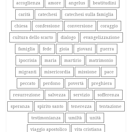
accoglienza
amore
angelus
beatitudini
carità
catechesi
catechesi sulla famiglia
chiesa
confessione
conversione
coraggio
cultura dello scarto
dialogo
evangelizzazione
famiglia
fede
gioia
giovani
guerra
ipocrisia
maria
martirio
matrimonio
migranti
misericordia
missione
pace
peccato
perdono
povertà
preghiera
resurrezione
salvezza
servizio
sofferenza
speranza
spirito santo
tenerezza
tentazione
testimonianza
umiltà
unità
viaggio apostolico
vita cristiana