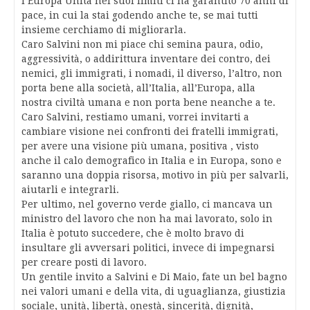
l’Europa Unita nei suoi limiti ci ha garantito 70 anni di
pace, in cui la stai godendo anche te, se mai tutti
insieme cerchiamo di migliorarla.
Caro Salvini non mi piace chi semina paura, odio,
aggressività, o addirittura inventare dei contro, dei
nemici, gli immigrati, i nomadi, il diverso, l’altro, non
porta bene alla società, all’Italia, all’Europa, alla
nostra civiltà umana e non porta bene neanche a te.
Caro Salvini, restiamo umani, vorrei invitarti a
cambiare visione nei confronti dei fratelli immigrati,
per avere una visione più umana, positiva , visto
anche il calo demografico in Italia e in Europa, sono e
saranno una doppia risorsa, motivo in più per salvarli,
aiutarli e integrarli.
Per ultimo, nel governo verde giallo, ci mancava un
ministro del lavoro che non ha mai lavorato, solo in
Italia è potuto succedere, che è molto bravo di
insultare gli avversari politici, invece di impegnarsi
per creare posti di lavoro.
Un gentile invito a Salvini e Di Maio, fate un bel bagno
nei valori umani e della vita, di uguaglianza, giustizia
sociale, unità, libertà, onestà, sincerità, dignità,