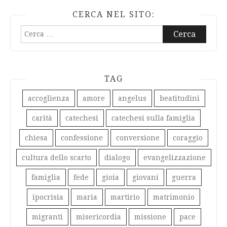
CERCA NEL SITO:
Ricerca
per:
TAG
accoglienza
amore
angelus
beatitudini
carità
catechesi
catechesi sulla famiglia
chiesa
confessione
conversione
coraggio
cultura dello scarto
dialogo
evangelizzazione
famiglia
fede
gioia
giovani
guerra
ipocrisia
maria
martirio
matrimonio
migranti
misericordia
missione
pace