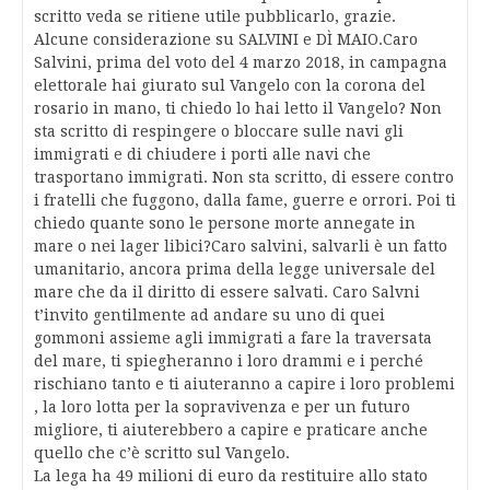
scritto veda se ritiene utile pubblicarlo, grazie.
Alcune considerazione su SALVINI e DÌ MAIO.Caro
Salvini, prima del voto del 4 marzo 2018, in campagna
elettorale hai giurato sul Vangelo con la corona del
rosario in mano, ti chiedo lo hai letto il Vangelo? Non
sta scritto di respingere o bloccare sulle navi gli
immigrati e di chiudere i porti alle navi che
trasportano immigrati. Non sta scritto, di essere contro
i fratelli che fuggono, dalla fame, guerre e orrori. Poi ti
chiedo quante sono le persone morte annegate in
mare o nei lager libici?Caro salvini, salvarli è un fatto
umanitario, ancora prima della legge universale del
mare che da il diritto di essere salvati. Caro Salvni
t’invito gentilmente ad andare su uno di quei
gommoni assieme agli immigrati a fare la traversata
del mare, ti spiegheranno i loro drammi e i perché
rischiano tanto e ti aiuteranno a capire i loro problemi
, la loro lotta per la sopravivenza e per un futuro
migliore, ti aiuterebbero a capire e praticare anche
quello che c’è scritto sul Vangelo.
La lega ha 49 milioni di euro da restituire allo stato