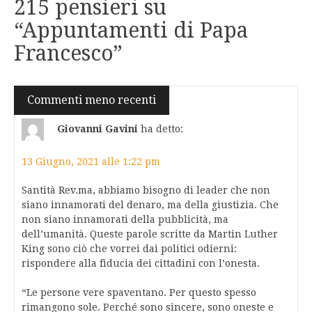
215 pensieri su
“
Appuntamenti di Papa
Francesco
”
Navigazione
Commenti meno recenti
commenti
Giovanni Gavini
ha detto:
13 Giugno, 2021 alle 1:22 pm
Santità Rev.ma, abbiamo bisogno di leader che non
siano innamorati del denaro, ma della giustizia. Che
non siano innamorati della pubblicità, ma
dell’umanità. Queste parole scritte da Martin Luther
King sono ciò che vorrei dai politici odierni:
rispondere alla fiducia dei cittadini con l’onesta.
“Le persone vere spaventano. Per questo spesso
rimangono sole. Perché sono sincere, sono oneste e