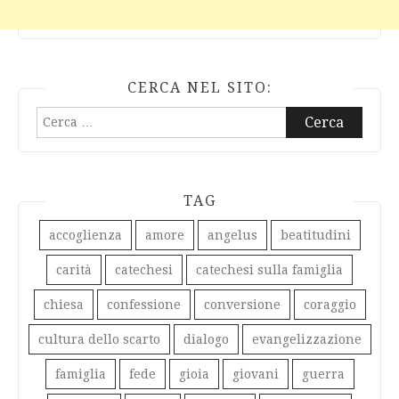
CERCA NEL SITO:
Ricerca
per:
TAG
accoglienza
amore
angelus
beatitudini
carità
catechesi
catechesi sulla famiglia
chiesa
confessione
conversione
coraggio
cultura dello scarto
dialogo
evangelizzazione
famiglia
fede
gioia
giovani
guerra