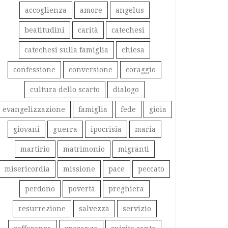
accoglienza
amore
angelus
beatitudini
carità
catechesi
catechesi sulla famiglia
chiesa
confessione
conversione
coraggio
cultura dello scarto
dialogo
evangelizzazione
famiglia
fede
gioia
giovani
guerra
ipocrisia
maria
martirio
matrimonio
migranti
misericordia
missione
pace
peccato
perdono
povertà
preghiera
resurrezione
salvezza
servizio