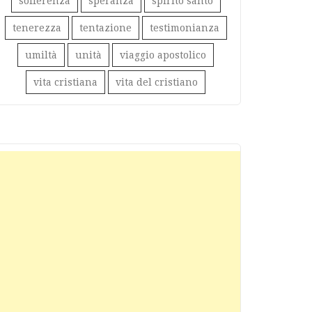
sofferenza
speranza
spirito santo
tenerezza
tentazione
testimonianza
umiltà
unità
viaggio apostolico
vita cristiana
vita del cristiano