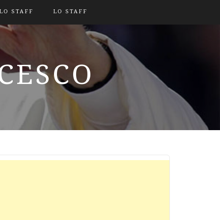
LO STAFF
LO STAFF
NCESCO