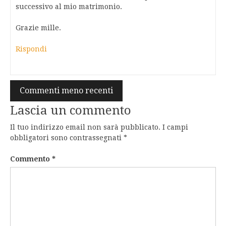
successivo al mio matrimonio.
Grazie mille.
Rispondi
Navigazione
Commenti meno recenti
commenti
Lascia un commento
Il tuo indirizzo email non sarà pubblicato.
I campi
obbligatori sono contrassegnati
*
Commento
*