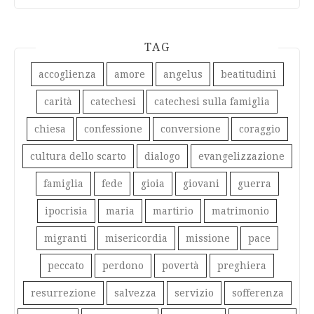
TAG
accoglienza
amore
angelus
beatitudini
carità
catechesi
catechesi sulla famiglia
chiesa
confessione
conversione
coraggio
cultura dello scarto
dialogo
evangelizzazione
famiglia
fede
gioia
giovani
guerra
ipocrisia
maria
martirio
matrimonio
migranti
misericordia
missione
pace
peccato
perdono
povertà
preghiera
resurrezione
salvezza
servizio
sofferenza