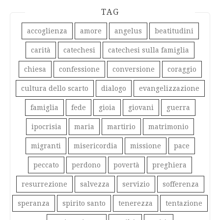
TAG
accoglienza
amore
angelus
beatitudini
carità
catechesi
catechesi sulla famiglia
chiesa
confessione
conversione
coraggio
cultura dello scarto
dialogo
evangelizzazione
famiglia
fede
gioia
giovani
guerra
ipocrisia
maria
martirio
matrimonio
migranti
misericordia
missione
pace
peccato
perdono
povertà
preghiera
resurrezione
salvezza
servizio
sofferenza
speranza
spirito santo
tenerezza
tentazione