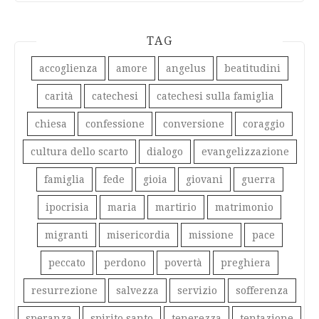
TAG
accoglienza
amore
angelus
beatitudini
carità
catechesi
catechesi sulla famiglia
chiesa
confessione
conversione
coraggio
cultura dello scarto
dialogo
evangelizzazione
famiglia
fede
gioia
giovani
guerra
ipocrisia
maria
martirio
matrimonio
migranti
misericordia
missione
pace
peccato
perdono
povertà
preghiera
resurrezione
salvezza
servizio
sofferenza
speranza
spirito santo
tenerezza
tentazione