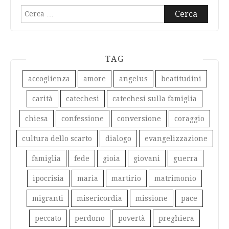
Ricerca
per:
TAG
accoglienza
amore
angelus
beatitudini
carità
catechesi
catechesi sulla famiglia
chiesa
confessione
conversione
coraggio
cultura dello scarto
dialogo
evangelizzazione
famiglia
fede
gioia
giovani
guerra
ipocrisia
maria
martirio
matrimonio
migranti
misericordia
missione
pace
peccato
perdono
povertà
preghiera