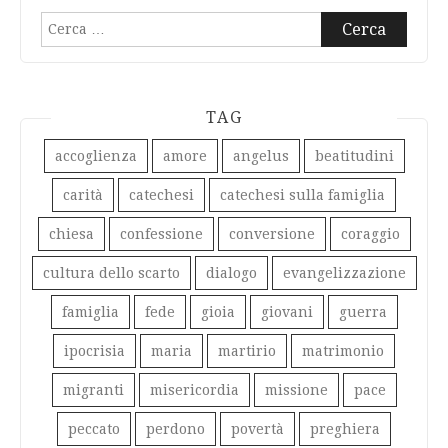
Ricerca
per:
TAG
accoglienza
amore
angelus
beatitudini
carità
catechesi
catechesi sulla famiglia
chiesa
confessione
conversione
coraggio
cultura dello scarto
dialogo
evangelizzazione
famiglia
fede
gioia
giovani
guerra
ipocrisia
maria
martirio
matrimonio
migranti
misericordia
missione
pace
peccato
perdono
povertà
preghiera