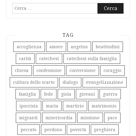
Ricerca
per:
TAG
accoglienza
amore
angelus
beatitudini
carità
catechesi
catechesi sulla famiglia
chiesa
confessione
conversione
coraggio
cultura dello scarto
dialogo
evangelizzazione
famiglia
fede
gioia
giovani
guerra
ipocrisia
maria
martirio
matrimonio
migranti
misericordia
missione
pace
peccato
perdono
povertà
preghiera