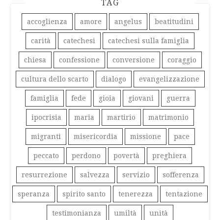
TAG
accoglienza
amore
angelus
beatitudini
carità
catechesi
catechesi sulla famiglia
chiesa
confessione
conversione
coraggio
cultura dello scarto
dialogo
evangelizzazione
famiglia
fede
gioia
giovani
guerra
ipocrisia
maria
martirio
matrimonio
migranti
misericordia
missione
pace
peccato
perdono
povertà
preghiera
resurrezione
salvezza
servizio
sofferenza
speranza
spirito santo
tenerezza
tentazione
testimonianza
umiltà
unità