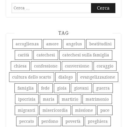
Ricerca
per:
TAG
accoglienza
amore
angelus
beatitudini
carità
catechesi
catechesi sulla famiglia
chiesa
confessione
conversione
coraggio
cultura dello scarto
dialogo
evangelizzazione
famiglia
fede
gioia
giovani
guerra
ipocrisia
maria
martirio
matrimonio
migranti
misericordia
missione
pace
peccato
perdono
povertà
preghiera