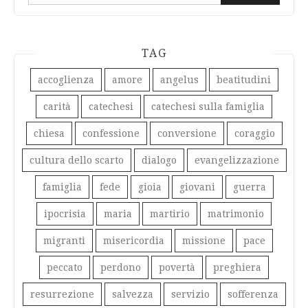
per:
TAG
accoglienza
amore
angelus
beatitudini
carità
catechesi
catechesi sulla famiglia
chiesa
confessione
conversione
coraggio
cultura dello scarto
dialogo
evangelizzazione
famiglia
fede
gioia
giovani
guerra
ipocrisia
maria
martirio
matrimonio
migranti
misericordia
missione
pace
peccato
perdono
povertà
preghiera
resurrezione
salvezza
servizio
sofferenza