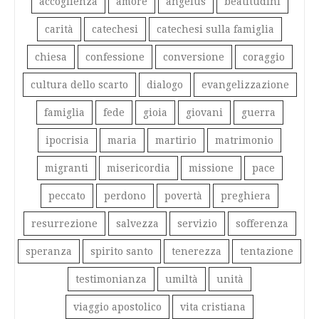
accoglienza
amore
angelus
beatitudini
carità
catechesi
catechesi sulla famiglia
chiesa
confessione
conversione
coraggio
cultura dello scarto
dialogo
evangelizzazione
famiglia
fede
gioia
giovani
guerra
ipocrisia
maria
martirio
matrimonio
migranti
misericordia
missione
pace
peccato
perdono
povertà
preghiera
resurrezione
salvezza
servizio
sofferenza
speranza
spirito santo
tenerezza
tentazione
testimonianza
umiltà
unità
viaggio apostolico
vita cristiana