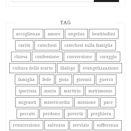
per:
TAG
accoglienza
amore
angelus
beatitudini
carità
catechesi
catechesi sulla famiglia
chiesa
confessione
conversione
coraggio
cultura dello scarto
dialogo
evangelizzazione
famiglia
fede
gioia
giovani
guerra
ipocrisia
maria
martirio
matrimonio
migranti
misericordia
missione
pace
peccato
perdono
povertà
preghiera
resurrezione
salvezza
servizio
sofferenza