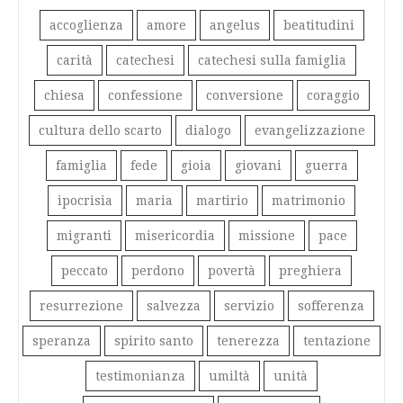
accoglienza
amore
angelus
beatitudini
carità
catechesi
catechesi sulla famiglia
chiesa
confessione
conversione
coraggio
cultura dello scarto
dialogo
evangelizzazione
famiglia
fede
gioia
giovani
guerra
ipocrisia
maria
martirio
matrimonio
migranti
misericordia
missione
pace
peccato
perdono
povertà
preghiera
resurrezione
salvezza
servizio
sofferenza
speranza
spirito santo
tenerezza
tentazione
testimonianza
umiltà
unità