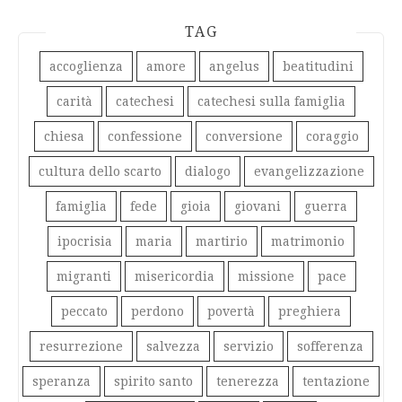
TAG
accoglienza
amore
angelus
beatitudini
carità
catechesi
catechesi sulla famiglia
chiesa
confessione
conversione
coraggio
cultura dello scarto
dialogo
evangelizzazione
famiglia
fede
gioia
giovani
guerra
ipocrisia
maria
martirio
matrimonio
migranti
misericordia
missione
pace
peccato
perdono
povertà
preghiera
resurrezione
salvezza
servizio
sofferenza
speranza
spirito santo
tenerezza
tentazione