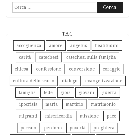
Ricerca
per:
TAG
accoglienza
amore
angelus
beatitudini
carità
catechesi
catechesi sulla famiglia
chiesa
confessione
conversione
coraggio
cultura dello scarto
dialogo
evangelizzazione
famiglia
fede
gioia
giovani
guerra
ipocrisia
maria
martirio
matrimonio
migranti
misericordia
missione
pace
peccato
perdono
povertà
preghiera