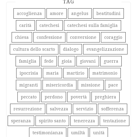
TAG
accoglienza
amore
angelus
beatitudini
carità
catechesi
catechesi sulla famiglia
chiesa
confessione
conversione
coraggio
cultura dello scarto
dialogo
evangelizzazione
famiglia
fede
gioia
giovani
guerra
ipocrisia
maria
martirio
matrimonio
migranti
misericordia
missione
pace
peccato
perdono
povertà
preghiera
resurrezione
salvezza
servizio
sofferenza
speranza
spirito santo
tenerezza
tentazione
testimonianza
umiltà
unità