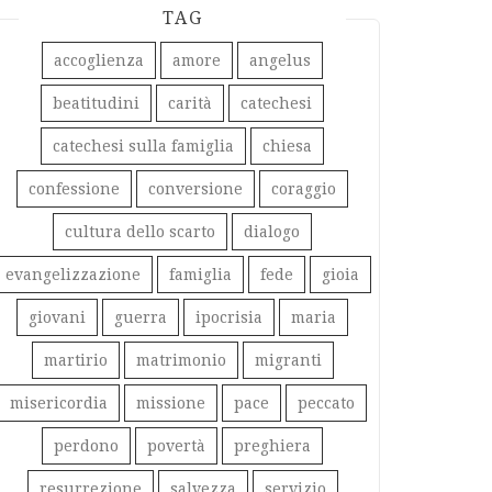
TAG
accoglienza
amore
angelus
beatitudini
carità
catechesi
catechesi sulla famiglia
chiesa
confessione
conversione
coraggio
cultura dello scarto
dialogo
evangelizzazione
famiglia
fede
gioia
giovani
guerra
ipocrisia
maria
martirio
matrimonio
migranti
misericordia
missione
pace
peccato
perdono
povertà
preghiera
resurrezione
salvezza
servizio