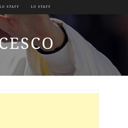
LO STAFF
LO STAFF
NCESCO