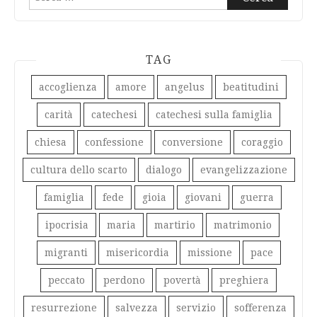
per:
TAG
accoglienza
amore
angelus
beatitudini
carità
catechesi
catechesi sulla famiglia
chiesa
confessione
conversione
coraggio
cultura dello scarto
dialogo
evangelizzazione
famiglia
fede
gioia
giovani
guerra
ipocrisia
maria
martirio
matrimonio
migranti
misericordia
missione
pace
peccato
perdono
povertà
preghiera
resurrezione
salvezza
servizio
sofferenza