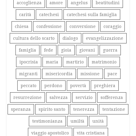
accoglienza
amore
angelus
beatitudini
carità
catechesi
catechesi sulla famiglia
chiesa
confessione
conversione
coraggio
cultura dello scarto
dialogo
evangelizzazione
famiglia
fede
gioia
giovani
guerra
ipocrisia
maria
martirio
matrimonio
migranti
misericordia
missione
pace
peccato
perdono
povertà
preghiera
resurrezione
salvezza
servizio
sofferenza
speranza
spirito santo
tenerezza
tentazione
testimonianza
umiltà
unità
viaggio apostolico
vita cristiana