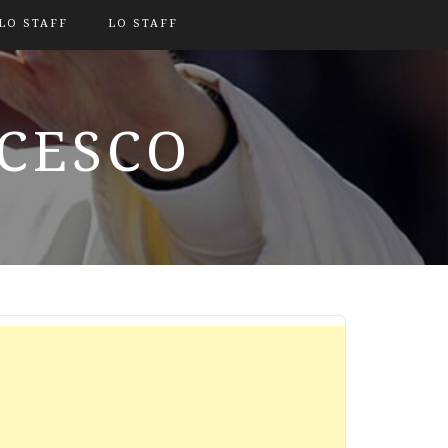
LO STAFF
LO STAFF
NCESCO