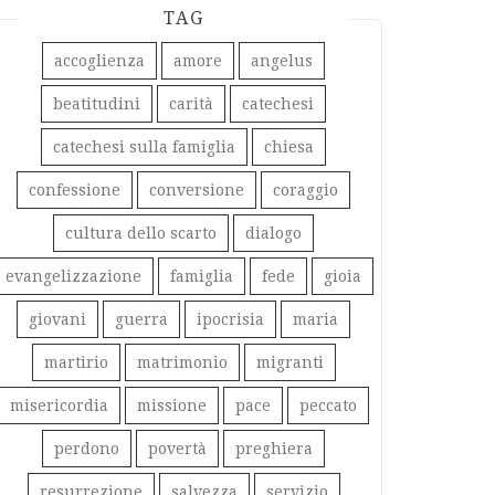
TAG
accoglienza
amore
angelus
beatitudini
carità
catechesi
catechesi sulla famiglia
chiesa
confessione
conversione
coraggio
cultura dello scarto
dialogo
evangelizzazione
famiglia
fede
gioia
giovani
guerra
ipocrisia
maria
martirio
matrimonio
migranti
misericordia
missione
pace
peccato
perdono
povertà
preghiera
resurrezione
salvezza
servizio