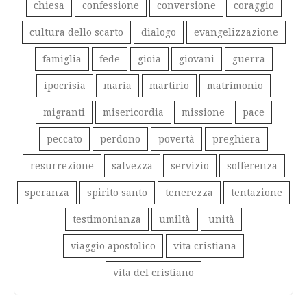
chiesa
confessione
conversione
coraggio
cultura dello scarto
dialogo
evangelizzazione
famiglia
fede
gioia
giovani
guerra
ipocrisia
maria
martirio
matrimonio
migranti
misericordia
missione
pace
peccato
perdono
povertà
preghiera
resurrezione
salvezza
servizio
sofferenza
speranza
spirito santo
tenerezza
tentazione
testimonianza
umiltà
unità
viaggio apostolico
vita cristiana
vita del cristiano