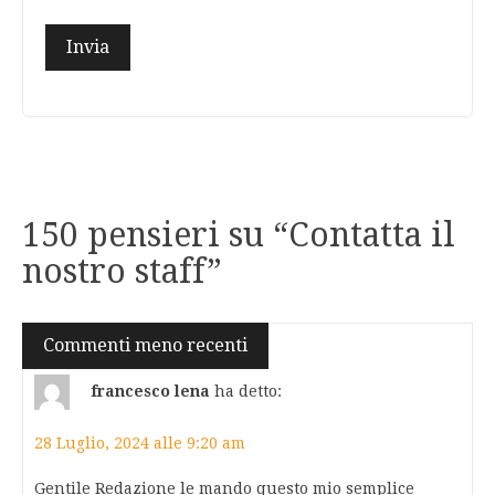
150 pensieri su “
Contatta il
nostro staff
”
Navigazione
Commenti meno recenti
commenti
francesco lena
ha detto:
28 Luglio, 2024 alle 9:20 am
Gentile Redazione le mando questo mio semplice