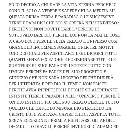
ED IO DECIDO A CHI DARE LA VITA ETERNA PERCHÈ IO
SONO IL SOLO A VEDERE E SAPERE CHI LA MERITA SU
QUESTA PRIMA TERRA E PARADISO O LE SUCCESSIVE
TERRE E PARADISI CHE DIO SI CREERÀ NELL’UNIVERSO ;
PERCHÈ VOI NON DOVETE FARE L ‘ ERRORE DI
SOTTOVALUTARE DIO PERCHÉ LUI NON FA MAI LE COSE
A CASO ECCO PERCHÉ SE HA CREATO L’UNIVERSO COSÌ
GRANDE ED INCOMMENSURABILE È PER TRE MOTIVI
UNO DEI QUALI PER ASPETTARCI E GIUDICARCI TUTTI
QUANTI SENZA ECCEZIONE E POSIZIONARE TUTTE LE
SUE TERRE E I SUOI PARADISI LEGGETE TUTTO CON
UMILTÀ PERCHÈ FA PARTE DEL SUO PROGETTO E
GIUDIZIO CHE NON SARÀ LEGGERO PERCHÉ DURERÀ
PER L’ETERNITÀ E PER DIO IL TEMPO NON ESISTE,
PERCHÉ AVRÀ INFINITI FIGLI E FIGLIE SU ALTRETANTE
INFINITE TERRE E PARADISI NELL ‘ UNIVERSO PERCHÈ È
UN DIO INFINITO PIÙ DEL SUO CREATO PERCHÉ TUTTO
QUELLO CHE ESISTE LO MISURA DIO PERCHÉ LO HA
CREATO LUI E PER FARVI CAPIRE CHE CI ASPETTA TUTTI
SENZA ECCEZIONE: I PRIMI A RIBELLARSI GLI ANGELI
DECADUTI O DIAVOLI, PERCHÉ INVIDIOSI DI ADAMO ED