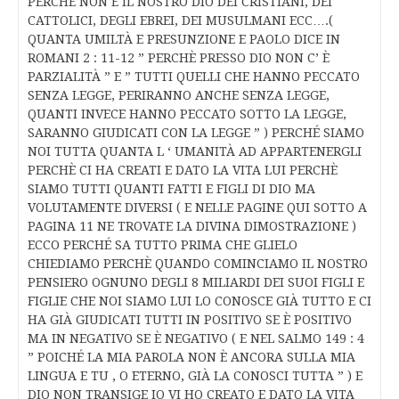
PERCHÈ NON È IL NOSTRO DIO DEI CRISTIANI, DEI
CATTOLICI, DEGLI EBREI, DEI MUSULMANI ECC….(
QUANTA UMILTÀ E PRESUNZIONE E PAOLO DICE IN
ROMANI 2 : 11-12 ” PERCHÈ PRESSO DIO NON C’ È
PARZIALITÀ ” E ” TUTTI QUELLI CHE HANNO PECCATO
SENZA LEGGE, PERIRANNO ANCHE SENZA LEGGE,
QUANTI INVECE HANNO PECCATO SOTTO LA LEGGE,
SARANNO GIUDICATI CON LA LEGGE ” ) PERCHÉ SIAMO
NOI TUTTA QUANTA L ‘ UMANITÀ AD APPARTENERGLI
PERCHÈ CI HA CREATI E DATO LA VITA LUI PERCHÈ
SIAMO TUTTI QUANTI FATTI E FIGLI DI DIO MA
VOLUTAMENTE DIVERSI ( E NELLE PAGINE QUI SOTTO A
PAGINA 11 NE TROVATE LA DIVINA DIMOSTRAZIONE )
ECCO PERCHÉ SA TUTTO PRIMA CHE GLIELO
CHIEDIAMO PERCHÈ QUANDO COMINCIAMO IL NOSTRO
PENSIERO OGNUNO DEGLI 8 MILIARDI DEI SUOI FIGLI E
FIGLIE CHE NOI SIAMO LUI LO CONOSCE GIÀ TUTTO E CI
HA GIÀ GIUDICATI TUTTI IN POSITIVO SE È POSITIVO
MA IN NEGATIVO SE È NEGATIVO ( E NEL SALMO 149 : 4
” POICHÉ LA MIA PAROLA NON È ANCORA SULLA MIA
LINGUA E TU , O ETERNO, GIÀ LA CONOSCI TUTTA ” ) E
DIO NON TRANSIGE IO VI HO CREATO E DATO LA VITA