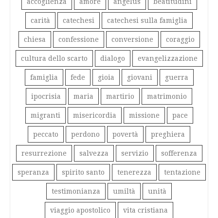
accoglienza
amore
angelus
beatitudini
carità
catechesi
catechesi sulla famiglia
chiesa
confessione
conversione
coraggio
cultura dello scarto
dialogo
evangelizzazione
famiglia
fede
gioia
giovani
guerra
ipocrisia
maria
martirio
matrimonio
migranti
misericordia
missione
pace
peccato
perdono
povertà
preghiera
resurrezione
salvezza
servizio
sofferenza
speranza
spirito santo
tenerezza
tentazione
testimonianza
umiltà
unità
viaggio apostolico
vita cristiana