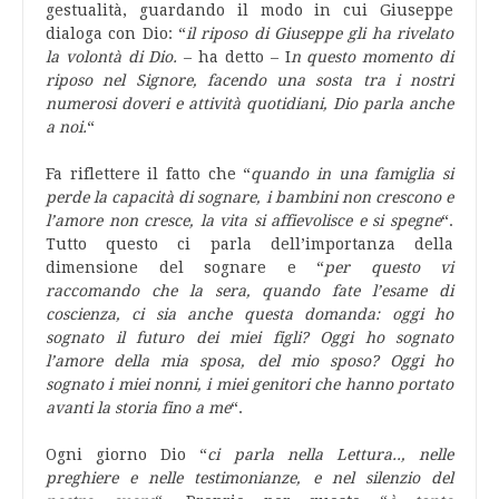
gestualità, guardando il modo in cui Giuseppe
dialoga con Dio: “
il riposo di Giuseppe gli ha rivelato
la volontà di Dio.
– ha detto – I
n questo momento di
riposo nel Signore, facendo una sosta tra i nostri
numerosi doveri e attività quotidiani, Dio parla anche
a noi.
“
Fa riflettere il fatto che “
quando in una famiglia si
perde la capacità di sognare, i bambini non crescono e
l’amore non cresce, la vita si affievolisce e si spegne
“.
Tutto questo ci parla dell’importanza della
dimensione del sognare e “
per questo vi
raccomando che la sera, quando fate l’esame di
coscienza, ci sia anche questa domanda: oggi ho
sognato il futuro dei miei figli? Oggi ho sognato
l’amore della mia sposa, del mio sposo? Oggi ho
sognato i miei nonni, i miei genitori che hanno portato
avanti la storia fino a me
“.
Ogni giorno Dio “
ci parla nella Lettura.., nelle
preghiere e nelle testimonianze, e nel silenzio del