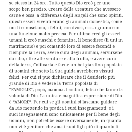
se stesso in 24 ore. Tutto questo Dio creò per uno
scopo ben preciso. Creare della Creature che avessero
carne e ossa, a differenza degli Angeli che sono Spiriti,
questi esseri viventi erano gli animali domestici, come
noi li conosciamo, i felini, carnivori, ecc.. ognuno con
una funzione molto precisa. Per ultimo creò gli esseri
umani li creò maschi e femmina, li benedisse (li uni in
matrimonio) e poi comandò loro di essere fecondi e
riempire la Terra, avere cura degli animali, servirsene
da cibo, oltre alle verdure e alla frutta, e avere cura
della terra, Coltivarla e farne un bel giardino popolato
di uomini che sotto la Sua guida avrebbero vissuti
felici. Per cui si può dichiarare che il desiderio più
grande di Dio è vedere la Terra popolata di
“FAMIGLIE”, papà, mamma. bambini, felici che fanno la
volontà di Dio. La unica e magnifica espressione di Dio
è “AMORE”. Per cui se gli uomini si lasciano guidare
da Dio mettendo in pratica i suoi insegnamenti, e i
suoi insegnamenti sono unicamente per il bene degli
uomini, non potrebbe essere diversamente, in quanto
non vi è genitore che ama i suoi figli più di quanto li