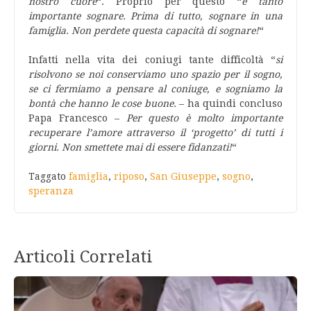
nostro cuore
“. Proprio per questo “
è tanto
importante sognare. Prima di tutto, sognare in una
famiglia. Non perdete questa capacità di sognare!
“
Infatti nella vita dei coniugi tante difficoltà “
si
risolvono se noi conserviamo uno spazio per il sogno,
se ci fermiamo a pensare al coniuge, e sogniamo la
bontà che hanno le cose buone.
– ha quindi concluso
Papa Francesco –
Per questo è molto importante
recuperare l’amore attraverso il ‘progetto’ di tutti i
giorni. Non smettete mai di essere fidanzati!
“
Taggato
famiglia
,
riposo
,
San Giuseppe
,
sogno
,
speranza
Articoli Correlati