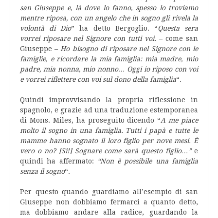
san Giuseppe e, là dove lo fanno, spesso lo troviamo
mentre riposa, con un angelo che in sogno gli rivela la
volontà di Dio
” ha detto Bergoglio. “
Questa sera
vorrei riposare nel Signore con tutti voi.
– come san
Giuseppe –
Ho bisogno di riposare nel Signore con le
famiglie, e ricordare la mia famiglia: mia madre, mio
padre, mia nonna, mio nonno… Oggi io riposo con voi
e vorrei riflettere con voi sul dono della famiglia
“.
Quindi improvvisando la propria riflessione in
spagnolo, e grazie ad una traduzione estemporanea
di Mons. Miles, ha proseguito dicendo “
A me piace
molto il sogno in una famiglia. Tutti i papà e tutte le
mamme hanno sognato il loro figlio per nove mesi. È
vero o no? [Sì!] Sognare come sarà questo figlio…”
e
quindi ha affermato:
“Non è possibile una famiglia
senza il sogno
“.
Per questo quando guardiamo all’esempio di san
Giuseppe non dobbiamo fermarci a quanto detto,
ma dobbiamo andare alla radice, guardando la