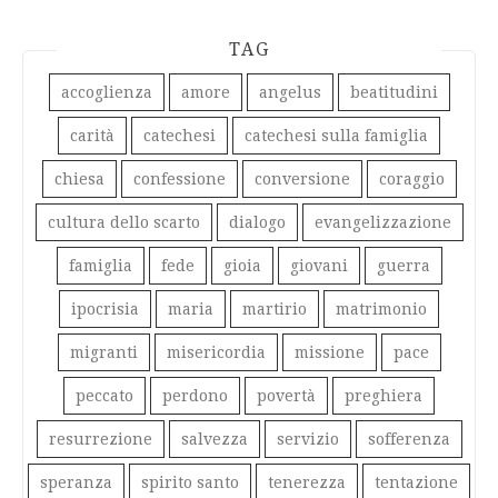
TAG
accoglienza
amore
angelus
beatitudini
carità
catechesi
catechesi sulla famiglia
chiesa
confessione
conversione
coraggio
cultura dello scarto
dialogo
evangelizzazione
famiglia
fede
gioia
giovani
guerra
ipocrisia
maria
martirio
matrimonio
migranti
misericordia
missione
pace
peccato
perdono
povertà
preghiera
resurrezione
salvezza
servizio
sofferenza
speranza
spirito santo
tenerezza
tentazione