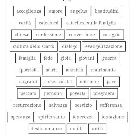
accoglienza
amore
angelus
beatitudini
carità
catechesi
catechesi sulla famiglia
chiesa
confessione
conversione
coraggio
cultura dello scarto
dialogo
evangelizzazione
famiglia
fede
gioia
giovani
guerra
ipocrisia
maria
martirio
matrimonio
migranti
misericordia
missione
pace
peccato
perdono
povertà
preghiera
resurrezione
salvezza
servizio
sofferenza
speranza
spirito santo
tenerezza
tentazione
testimonianza
umiltà
unità