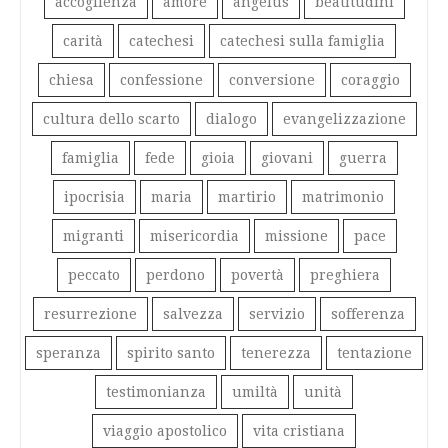
accoglienza
amore
angelus
beatitudini
carità
catechesi
catechesi sulla famiglia
chiesa
confessione
conversione
coraggio
cultura dello scarto
dialogo
evangelizzazione
famiglia
fede
gioia
giovani
guerra
ipocrisia
maria
martirio
matrimonio
migranti
misericordia
missione
pace
peccato
perdono
povertà
preghiera
resurrezione
salvezza
servizio
sofferenza
speranza
spirito santo
tenerezza
tentazione
testimonianza
umiltà
unità
viaggio apostolico
vita cristiana