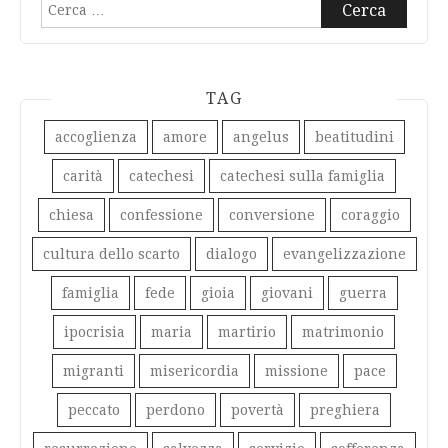
Ricerca
per:
TAG
accoglienza
amore
angelus
beatitudini
carità
catechesi
catechesi sulla famiglia
chiesa
confessione
conversione
coraggio
cultura dello scarto
dialogo
evangelizzazione
famiglia
fede
gioia
giovani
guerra
ipocrisia
maria
martirio
matrimonio
migranti
misericordia
missione
pace
peccato
perdono
povertà
preghiera