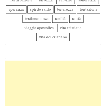
resurrezione
salvezza
servizio
sofferenza
speranza
spirito santo
tenerezza
tentazione
testimonianza
umiltà
unità
viaggio apostolico
vita cristiana
vita del cristiano