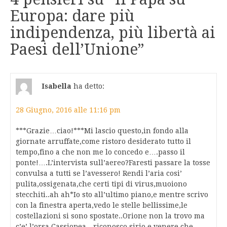
Europa: dare più
indipendenza, più libertà ai
Paesi dell’Unione
”
Isabella
ha detto:
28 Giugno, 2016 alle 11:16 pm
***Grazie…ciao!***Mi lascio questo,in fondo alla
giornate arruffate,come ristoro desiderato tutto il
tempo,fino a che non me lo concedo e….passo il
ponte!….L’intervista sull’aereo?Faresti passare la tosse
convulsa a tutti se l’avessero! Rendi l’aria cosi’
pulita,ossigenata,che certi tipi di virus,muoiono
stecchiti..ah ah*Io sto all’ultimo piano,e mentre scrivo
con la finestra aperta,vedo le stelle bellissime,le
costellazioni si sono spostate..Orione non la trovo ma
c’e’ l’orsa,Cassiopea…riconosco sirio e venere che