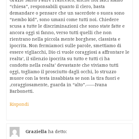
Grazie Santo Padre Francesco, anche noi laici siamo
“chiesa”, responsabili quanto il clero, basta
demandare o pensare che un sacerdote o suora sono
“nembo kid”, sono umani come tutti noi. Chiedere
scusa a tutte le discriminazioni che sono state fatte e
ancora oggi si fanno, verso tutti quelli che non
rientrano nella piccola mente borghese, classista e
ipocrita. Non fermiamoci sulle parole, smettiamo di
essere vigliacchi, Dio ci vuole coraggiosi a affrontare le
realta’, il silenzio ipocrita su tutto e tutti ci ha
condotto nella realta’ devastante che viviamo tutti
oggi, togliamo il prosciutto dagli occhi, lo struzzo
muore con la testa insabbiata se non la tira fuori e
,coraggiosamente, guarda in “alto”.——Ivana
Barbonetti.
Rispondi
Graziella
ha detto: