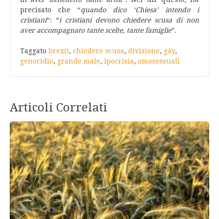
precisato che “
quando dico ‘Chiesa’ intendo i
cristiani
“: “
i cristiani devono chiedere scusa di non
aver accompagnato tante scelte, tante famiglie
”.
Taggato
brexit
,
chiedere scusa
,
divisione
,
gay
,
genocidio
,
grande male
,
ipocrisia
,
omosessuali
Articoli Correlati