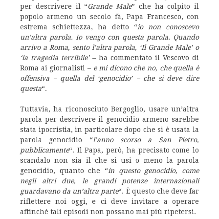
per descrivere il “
Grande Male
” che ha colpito il
popolo armeno un secolo fà, Papa Francesco, con
estrema schiettezza, ha detto “
io non conoscevo
un’altra parola. Io vengo con questa parola. Quando
arrivo a Roma, sento l’altra parola, ‘Il Grande Male’ o
‘la tragedia terribile’
– ha commentato il Vescovo di
Roma ai giornalisti –
e mi dicono che no, che quella è
offensiva – quella del ‘genocidio’ – che si deve dire
questa
“.
Tuttavia, ha riconosciuto Bergoglio, usare un’altra
parola per descrivere il genocidio armeno sarebbe
stata ipocristia, in particolare dopo che si è usata la
parola genocidio “
l’anno scorso a San Pietro,
pubblicamente
“. Il Papa, però, ha precisato come lo
scandalo non sia il che si usi o meno la parola
genocidio, quanto che “
in questo genocidio, come
negli altri due, le grandi potenze internazionali
guardavano da un’altra parte
“. È questo che deve far
riflettere noi oggi, e ci deve invitare a operare
affinché tali episodi non possano mai più ripetersi.