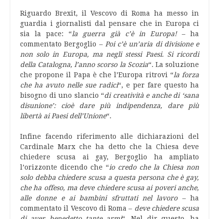
Riguardo Brexit, il Vescovo di Roma ha messo in
guardia i giornalisti dal pensare che in Europa ci
sia la pace: “
la guerra già c’è in Europa!
– ha
commentato Bergoglio –
Poi c’è un’aria di divisione e
non solo in Europa, ma negli stessi Paesi. Si ricordi
della Catalogna, l’anno scorso la Scozia
“. La soluzione
che propone il Papa è che l’Europa ritrovi “
la forza
che ha avuto nelle sue radici
“, e per fare questo ha
bisogno di uno slancio “
di creatività e anche di ‘sana
disunione’: cioè dare più indipendenza, dare più
libertà ai Paesi dell’Unione
“.
Infine facendo riferimento alle dichiarazioni del
Cardinale Marx che ha detto che la Chiesa deve
chiedere scusa ai gay, Bergoglio ha ampliato
l’orizzonte dicendo che “
io credo che la Chiesa non
solo debba chiedere scusa a questa persona che è gay,
che ha offeso, ma deve chiedere scusa ai poveri anche,
alle donne e ai bambini sfruttati nel lavoro
– ha
commentato il Vescovo di Roma –
deve chiedere scusa
di aver benedetto tante armi
“. Nel dir questo, ha