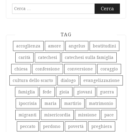
Ricerca
per:
TAG
accoglienza
amore
angelus
beatitudini
carità
catechesi
catechesi sulla famiglia
chiesa
confessione
conversione
coraggio
cultura dello scarto
dialogo
evangelizzazione
famiglia
fede
gioia
giovani
guerra
ipocrisia
maria
martirio
matrimonio
migranti
misericordia
missione
pace
peccato
perdono
povertà
preghiera