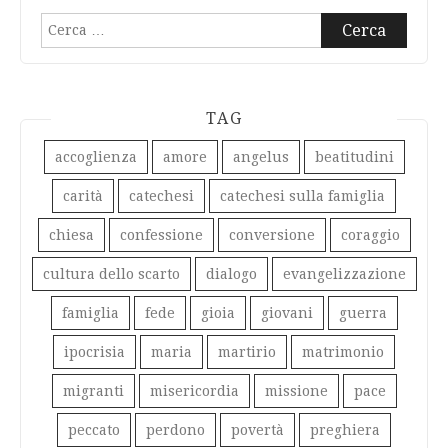
Ricerca
per:
TAG
accoglienza
amore
angelus
beatitudini
carità
catechesi
catechesi sulla famiglia
chiesa
confessione
conversione
coraggio
cultura dello scarto
dialogo
evangelizzazione
famiglia
fede
gioia
giovani
guerra
ipocrisia
maria
martirio
matrimonio
migranti
misericordia
missione
pace
peccato
perdono
povertà
preghiera