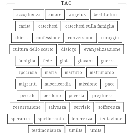
TAG
accoglienza
amore
angelus
beatitudini
carità
catechesi
catechesi sulla famiglia
chiesa
confessione
conversione
coraggio
cultura dello scarto
dialogo
evangelizzazione
famiglia
fede
gioia
giovani
guerra
ipocrisia
maria
martirio
matrimonio
migranti
misericordia
missione
pace
peccato
perdono
povertà
preghiera
resurrezione
salvezza
servizio
sofferenza
speranza
spirito santo
tenerezza
tentazione
testimonianza
umiltà
unità