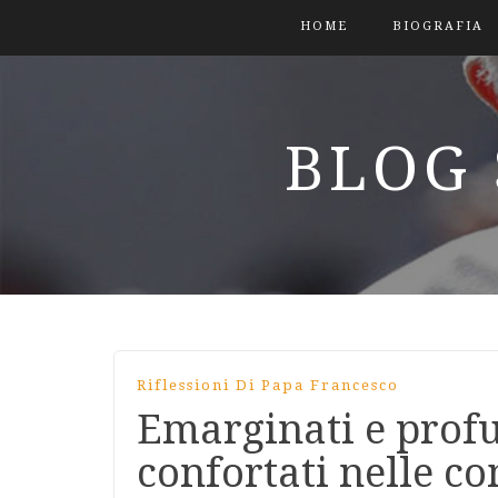
HOME
BIOGRAFIA
BLOG 
Riflessioni Di Papa Francesco
Emarginati e profu
confortati nelle c