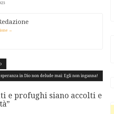
025
Redazione
azione →
o
 speranza in Dio non delude mai: Egli non inganna!
i e profughi siano accolti e
tà
”