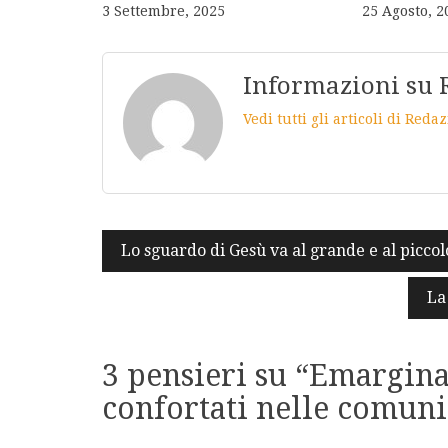
3 Settembre, 2025
25 Agosto, 2
Informazioni su 
Vedi tutti gli articoli di Red
Navigazione
Lo sguardo di Gesù va al grande e al piccol
articoli
La
3 pensieri su “
Emarginat
confortati nelle comuni