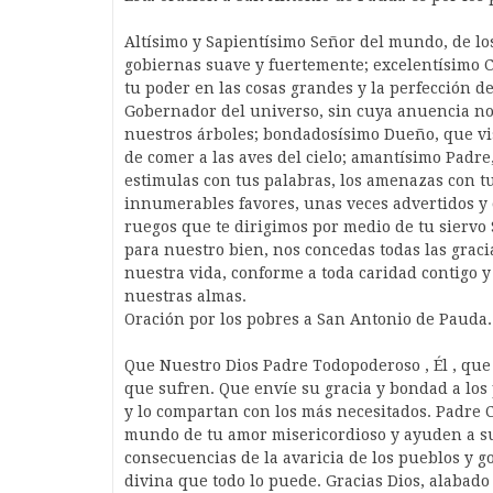
Altísimo y Sapientísimo Señor del mundo, de los 
gobiernas suave y fuertemente; excelentísimo C
tu poder en las cosas grandes y la perfección d
Gobernador del universo, sin cuya anuencia no 
nuestros árboles; bondadosísimo Dueño, que vis
de comer a las aves del cielo; amantísimo Padre,
estimulas con tus palabras, los amenazas con t
innumerables favores, unas veces advertidos y o
ruegos que te dirigimos por medio de tu siervo
para nuestro bien, nos concedas todas las grac
nuestra vida, conforme a toda caridad contigo y
nuestras almas.
Oración por los pobres a San Antonio de Pauda.
Que Nuestro Dios Padre Todopoderoso , Él , que 
que sufren. Que envíe su gracia y bondad a lo
y lo compartan con los más necesitados. Padre C
mundo de tu amor misericordioso y ayuden a s
consecuencias de la avaricia de los pueblos y g
divina que todo lo puede. Gracias Dios, alabado 