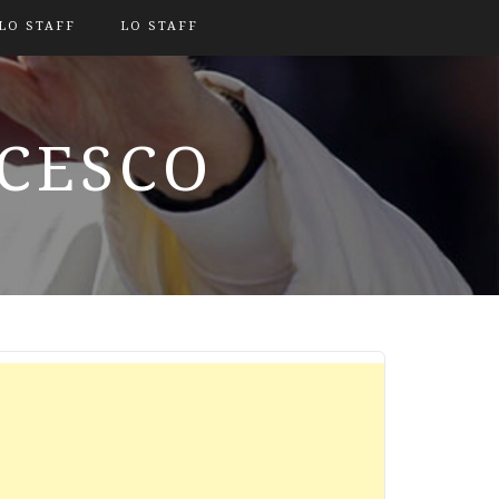
LO STAFF
LO STAFF
NCESCO