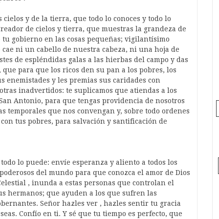
cielos y de la tierra, que todo lo conoces y todo lo
reador de cielos y tierra, que muestras la grandeza de
e tu gobierno en las cosas pequeñas; vigilantísimo
cae ni un cabello de nuestra cabeza, ni una hoja de
tes de espléndidas galas a las hierbas del campo y das
 que para que los ricos den su pan a los pobres, los
us enemistades y les premias sus caridades con
tras inadvertidos: te suplicamos que atiendas a los
 San Antonio, para que tengas providencia de nosotros
ias temporales que nos convengan y, sobre todo ordenes
 con tus pobres, para salvación y santificación de
todo lo puede: envíe esperanza y aliento a todos los
s poderosos del mundo para que conozca el amor de Dios
elestial , inunda a estas personas que controlan el
us hermanos; que ayuden a los que sufren las
obernantes. Señor hazles ver , hazles sentir tu gracia
seas. Confío en ti. Y sé que tu tiempo es perfecto, que