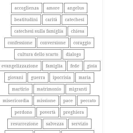
accoglienza
amore
angelus
beatitudini
carità
catechesi
catechesi sulla famiglia
chiesa
confessione
conversione
coraggio
cultura dello scarto
dialogo
evangelizzazione
famiglia
fede
gioia
giovani
guerra
ipocrisia
maria
martirio
matrimonio
migranti
misericordia
missione
pace
peccato
perdono
povertà
preghiera
resurrezione
salvezza
servizio