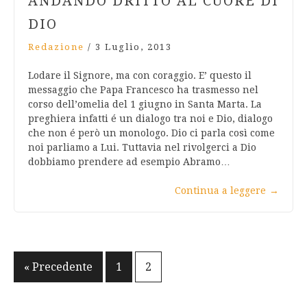
ANDANDO DRITTO AL CUORE DI
DIO
Redazione
/
3 Luglio, 2013
Lodare il Signore, ma con coraggio. E’ questo il
messaggio che Papa Francesco ha trasmesso nel
corso dell’omelia del 1 giugno in Santa Marta. La
preghiera infatti é un dialogo tra noi e Dio, dialogo
che non é però un monologo. Dio ci parla così come
noi parliamo a Lui. Tuttavia nel rivolgerci a Dio
dobbiamo prendere ad esempio Abramo…
Continua a leggere
→
Navigazione
« Precedente
1
2
articoli