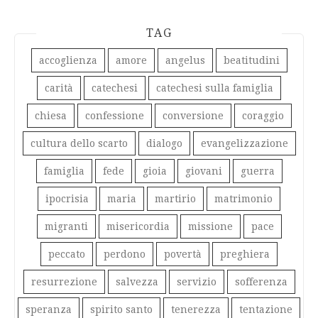
TAG
accoglienza
amore
angelus
beatitudini
carità
catechesi
catechesi sulla famiglia
chiesa
confessione
conversione
coraggio
cultura dello scarto
dialogo
evangelizzazione
famiglia
fede
gioia
giovani
guerra
ipocrisia
maria
martirio
matrimonio
migranti
misericordia
missione
pace
peccato
perdono
povertà
preghiera
resurrezione
salvezza
servizio
sofferenza
speranza
spirito santo
tenerezza
tentazione