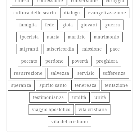
chiesa
confessione
conversione
coraggio
cultura dello scarto
dialogo
evangelizzazione
famiglia
fede
gioia
giovani
guerra
ipocrisia
maria
martirio
matrimonio
migranti
misericordia
missione
pace
peccato
perdono
povertà
preghiera
resurrezione
salvezza
servizio
sofferenza
speranza
spirito santo
tenerezza
tentazione
testimonianza
umiltà
unità
viaggio apostolico
vita cristiana
vita del cristiano