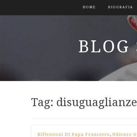
HOME
BIOGRAFIA
BLOG 
Tag:
disuguaglianze
,
Riflessioni Di Papa Francesco
Udienze G