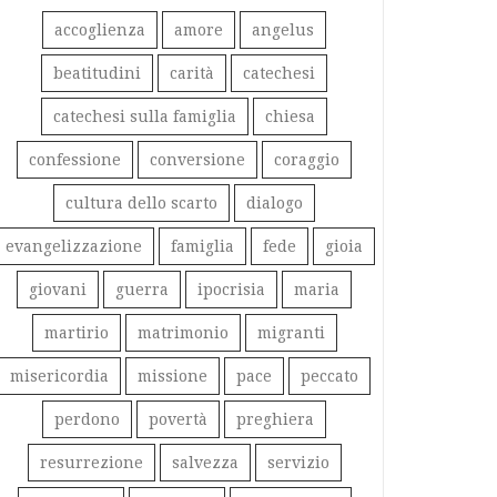
accoglienza
amore
angelus
beatitudini
carità
catechesi
catechesi sulla famiglia
chiesa
confessione
conversione
coraggio
cultura dello scarto
dialogo
evangelizzazione
famiglia
fede
gioia
giovani
guerra
ipocrisia
maria
martirio
matrimonio
migranti
misericordia
missione
pace
peccato
perdono
povertà
preghiera
resurrezione
salvezza
servizio