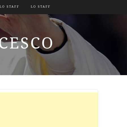
LO STAFF
LO STAFF
NCESCO