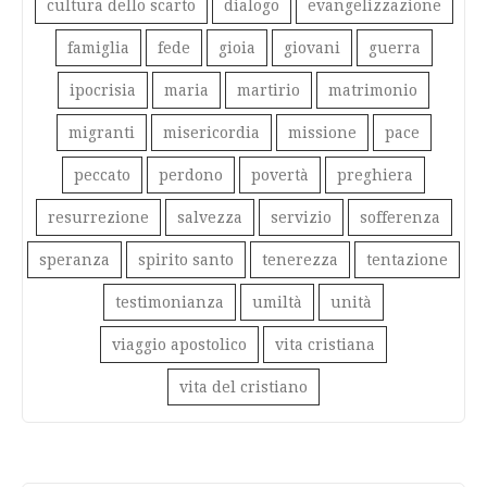
cultura dello scarto
dialogo
evangelizzazione
famiglia
fede
gioia
giovani
guerra
ipocrisia
maria
martirio
matrimonio
migranti
misericordia
missione
pace
peccato
perdono
povertà
preghiera
resurrezione
salvezza
servizio
sofferenza
speranza
spirito santo
tenerezza
tentazione
testimonianza
umiltà
unità
viaggio apostolico
vita cristiana
vita del cristiano