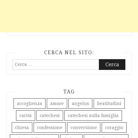
CERCA NEL SITO:
Ricerca
per:
TAG
accoglienza
amore
angelus
beatitudini
carità
catechesi
catechesi sulla famiglia
chiesa
confessione
conversione
coraggio