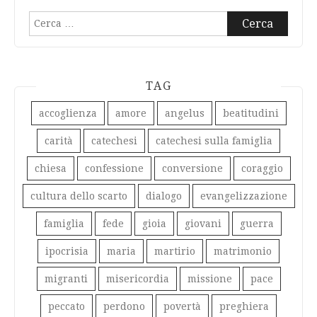
Ricerca
per:
TAG
accoglienza
amore
angelus
beatitudini
carità
catechesi
catechesi sulla famiglia
chiesa
confessione
conversione
coraggio
cultura dello scarto
dialogo
evangelizzazione
famiglia
fede
gioia
giovani
guerra
ipocrisia
maria
martirio
matrimonio
migranti
misericordia
missione
pace
peccato
perdono
povertà
preghiera