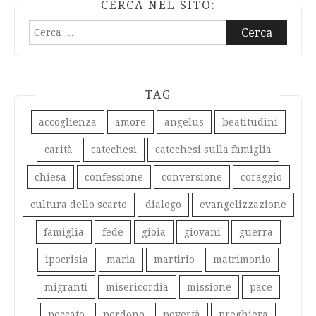
CERCA NEL SITO:
Ricerca
per:
TAG
accoglienza
amore
angelus
beatitudini
carità
catechesi
catechesi sulla famiglia
chiesa
confessione
conversione
coraggio
cultura dello scarto
dialogo
evangelizzazione
famiglia
fede
gioia
giovani
guerra
ipocrisia
maria
martirio
matrimonio
migranti
misericordia
missione
pace
peccato
perdono
povertà
preghiera