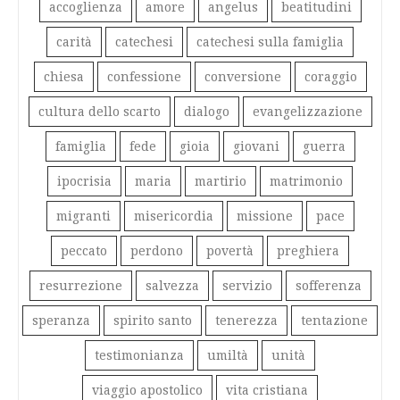
accoglienza
amore
angelus
beatitudini
carità
catechesi
catechesi sulla famiglia
chiesa
confessione
conversione
coraggio
cultura dello scarto
dialogo
evangelizzazione
famiglia
fede
gioia
giovani
guerra
ipocrisia
maria
martirio
matrimonio
migranti
misericordia
missione
pace
peccato
perdono
povertà
preghiera
resurrezione
salvezza
servizio
sofferenza
speranza
spirito santo
tenerezza
tentazione
testimonianza
umiltà
unità
viaggio apostolico
vita cristiana