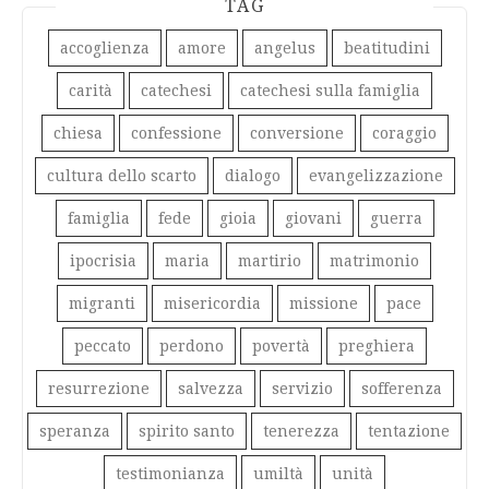
TAG
accoglienza
amore
angelus
beatitudini
carità
catechesi
catechesi sulla famiglia
chiesa
confessione
conversione
coraggio
cultura dello scarto
dialogo
evangelizzazione
famiglia
fede
gioia
giovani
guerra
ipocrisia
maria
martirio
matrimonio
migranti
misericordia
missione
pace
peccato
perdono
povertà
preghiera
resurrezione
salvezza
servizio
sofferenza
speranza
spirito santo
tenerezza
tentazione
testimonianza
umiltà
unità