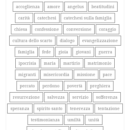
accoglienza
amore
angelus
beatitudini
carità
catechesi
catechesi sulla famiglia
chiesa
confessione
conversione
coraggio
cultura dello scarto
dialogo
evangelizzazione
famiglia
fede
gioia
giovani
guerra
ipocrisia
maria
martirio
matrimonio
migranti
misericordia
missione
pace
peccato
perdono
povertà
preghiera
resurrezione
salvezza
servizio
sofferenza
speranza
spirito santo
tenerezza
tentazione
testimonianza
umiltà
unità