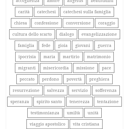
accoglienza
amore
angelus
beatitudini
carità
catechesi
catechesi sulla famiglia
chiesa
confessione
conversione
coraggio
cultura dello scarto
dialogo
evangelizzazione
famiglia
fede
gioia
giovani
guerra
ipocrisia
maria
martirio
matrimonio
migranti
misericordia
missione
pace
peccato
perdono
povertà
preghiera
resurrezione
salvezza
servizio
sofferenza
speranza
spirito santo
tenerezza
tentazione
testimonianza
umiltà
unità
viaggio apostolico
vita cristiana