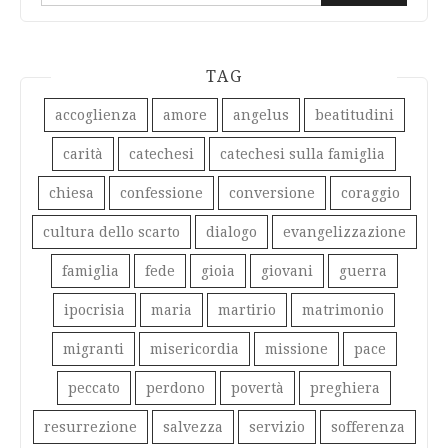
per:
TAG
accoglienza
amore
angelus
beatitudini
carità
catechesi
catechesi sulla famiglia
chiesa
confessione
conversione
coraggio
cultura dello scarto
dialogo
evangelizzazione
famiglia
fede
gioia
giovani
guerra
ipocrisia
maria
martirio
matrimonio
migranti
misericordia
missione
pace
peccato
perdono
povertà
preghiera
resurrezione
salvezza
servizio
sofferenza