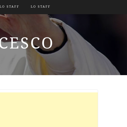
LO STAFF
LO STAFF
NCESCO