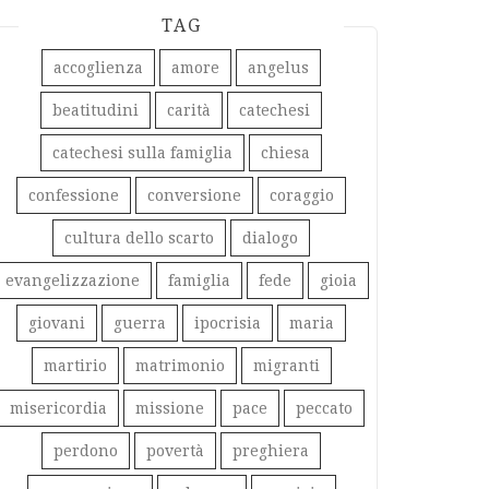
TAG
accoglienza
amore
angelus
beatitudini
carità
catechesi
catechesi sulla famiglia
chiesa
confessione
conversione
coraggio
cultura dello scarto
dialogo
evangelizzazione
famiglia
fede
gioia
giovani
guerra
ipocrisia
maria
martirio
matrimonio
migranti
misericordia
missione
pace
peccato
perdono
povertà
preghiera