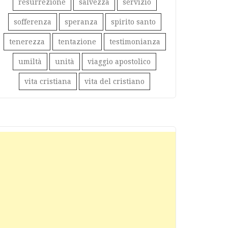
resurrezione
salvezza
servizio
sofferenza
speranza
spirito santo
tenerezza
tentazione
testimonianza
umiltà
unità
viaggio apostolico
vita cristiana
vita del cristiano