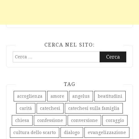
CERCA NEL SITO:
Ricerca
per:
TAG
accoglienza
amore
angelus
beatitudini
carità
catechesi
catechesi sulla famiglia
chiesa
confessione
conversione
coraggio
cultura dello scarto
dialogo
evangelizzazione