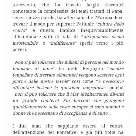
intervento, che ha trovato larghi riscontri
nonostante la complessità dei temi trattati: il Papa,
senza mezze parole, ha affermato che l’Europa deve
trovare il modo per superare l’attuale “
cultura dello
scarto
” e questo implica inequivocabilmente
abbandonare stili di vita di “
un’opulenza ormai
insostenibile
” e
“indifferente”
specie verso i più
poveri.
“
Non si può tollerare che milioni di persone nel mondo
muoiano di fame
” ha detto Bergoglio “
mentre
tonnellate di derrate alimentari vengono scartate ogni
giorno dalle nostre tavole
” così come “
è necessario
affrontare insieme la questione migratoria
” poiché
“
non si può tollerare che il Mar Mediterraneo diventi
un grande cimitero! Sui barconi che giungono
quotidianamente sulle coste europee ci sono uomini e
donne che necessitano di accoglienza e di aiuto
“.
I due temi che sappiamo essere al centro
dell’attenzione del Pontefice, e già più volte ha