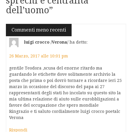
sprechi e centralità
dell’uomo
”
Navigazione
Commenti meno recenti
commenti
luigi crocco /Verona/
ha detto:
26 Marzo, 2017 alle 10:01 pm
gentile Teodora ,scusa del enorne ritardo ma
guardando le etichette dove solitamente archivio la
posta che prima o poi dovrò tornare a ricordare ieri 25
marzo in occasione del discorso del papa ai 27
rappresentanti degli stati ho incolato su questo sito la
mia ultima relazione di aiuto sulle eurobbligazioni a
favore del occupazione che spero mondiale
Ringrazio e ti saluto cordialmente luigi crocco poetalc
Verona
Rispondi