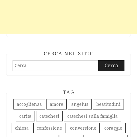
CERCA NEL SITO:
Ricerca
per:
TAG
accoglienza
amore
angelus
beatitudini
carità
catechesi
catechesi sulla famiglia
chiesa
confessione
conversione
coraggio