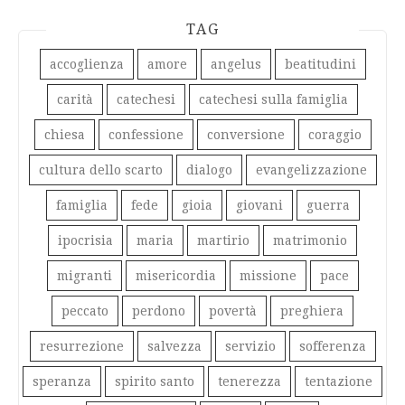
TAG
accoglienza
amore
angelus
beatitudini
carità
catechesi
catechesi sulla famiglia
chiesa
confessione
conversione
coraggio
cultura dello scarto
dialogo
evangelizzazione
famiglia
fede
gioia
giovani
guerra
ipocrisia
maria
martirio
matrimonio
migranti
misericordia
missione
pace
peccato
perdono
povertà
preghiera
resurrezione
salvezza
servizio
sofferenza
speranza
spirito santo
tenerezza
tentazione