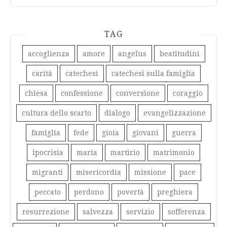
TAG
accoglienza
amore
angelus
beatitudini
carità
catechesi
catechesi sulla famiglia
chiesa
confessione
conversione
coraggio
cultura dello scarto
dialogo
evangelizzazione
famiglia
fede
gioia
giovani
guerra
ipocrisia
maria
martirio
matrimonio
migranti
misericordia
missione
pace
peccato
perdono
povertà
preghiera
resurrezione
salvezza
servizio
sofferenza